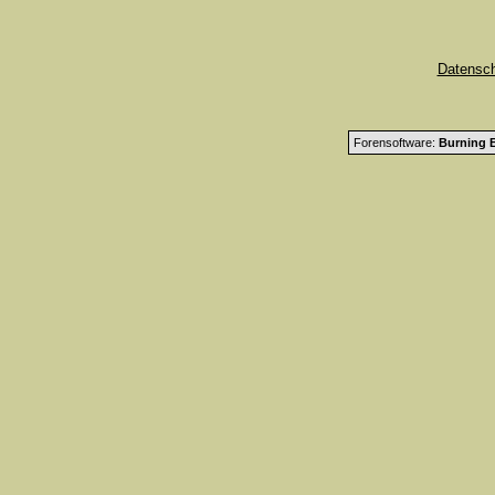
Datensc
Forensoftware:
Burning B