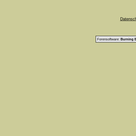
Datensc
Forensoftware:
Burning B