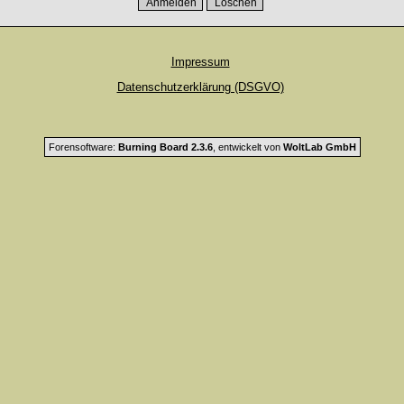
Impressum
Datenschutzerklärung (DSGVO)
Forensoftware:
Burning Board 2.3.6
, entwickelt von
WoltLab GmbH