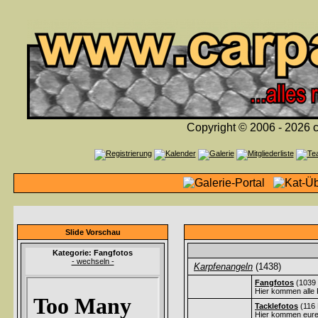
Copyright © 2006 - 2026 c
Slide Vorschau
Kategorie: Fangfotos
- wechseln -
Karpfenangeln
(1438)
Fangfotos
(1039 
Hier kommen alle 
Tacklefotos
(116 
Hier kommen eure