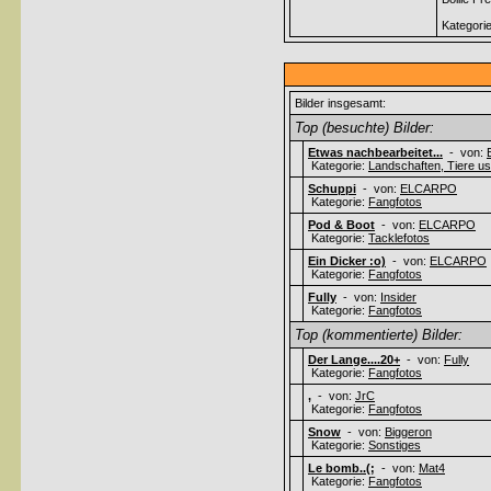
Kategori
Bilder insgesamt:
Top (besuchte) Bilder:
Etwas nachbearbeitet...
- von:
Kategorie:
Landschaften, Tiere usw
Schuppi
- von:
ELCARPO
Kategorie:
Fangfotos
Pod & Boot
- von:
ELCARPO
Kategorie:
Tacklefotos
Ein Dicker :o)
- von:
ELCARPO
Kategorie:
Fangfotos
Fully
- von:
Insider
Kategorie:
Fangfotos
Top (kommentierte) Bilder:
Der Lange....20+
- von:
Fully
Kategorie:
Fangfotos
,
- von:
JrC
Kategorie:
Fangfotos
Snow
- von:
Biggeron
Kategorie:
Sonstiges
Le bomb..(;
- von:
Mat4
Kategorie:
Fangfotos