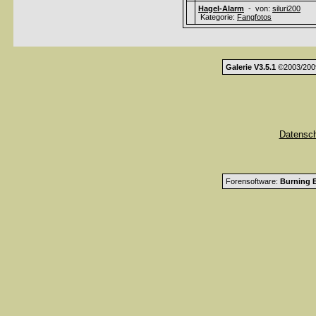
Hagel-Alarm
- von:
siluri200
Kategorie:
Fangfotos
Galerie V3.5.1
©2003/200
Datensc
Forensoftware:
Burning B