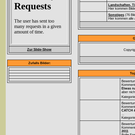
Landschaften, Ti
Hier kommen Bilde
Sonstiges
(76 Bi
Hier kommen alle 
G
Zur Slide-Show
Copyrig
Zufalls Bilder:
Top
Bewertun
Komment
Etwas na
aber nich
Kategori
Bewertun
Komment
CATCH 
...
Kategori
Bewertun
Komment
2011
Boilie Fr