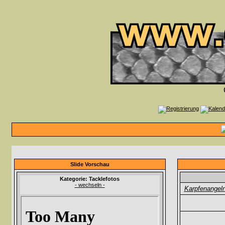
Slide Vorschau
Kategorie: Tacklefotos
- wechseln -
Karpfenangel