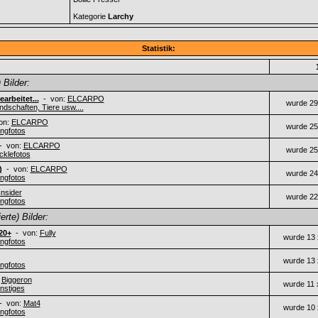
Kategorie
Larchy
Statistik:
 Bilder:
arbeitet...
- von:
ELCARPO
wurde 29
ndschaften, Tiere usw....
on:
ELCARPO
wurde 25
ngfotos
 von:
ELCARPO
wurde 25
cklefotos
)
- von:
ELCARPO
wurde 24
ngfotos
Insider
wurde 22
ngfotos
rte) Bilder:
20+
- von:
Fully
wurde 13 
ngfotos
wurde 13 
ngfotos
:
Biggeron
wurde 11 
nstiges
 von:
Mat4
wurde 10 
ngfotos