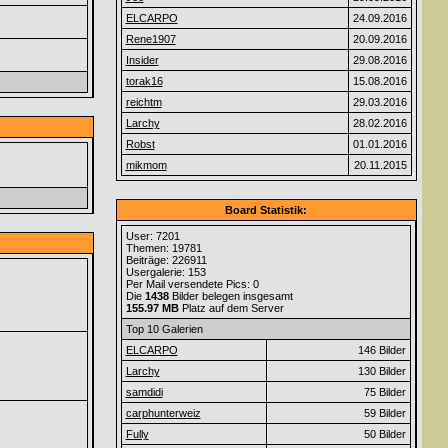
ELCARPO
24.09.2016
Rene1907
20.09.2016
Insider
29.08.2016
torak16
15.08.2016
reichtm
29.03.2016
Larchy
28.02.2016
Robst
01.01.2016
mikmom
20.11.2015
Board Statistik:
User: 7201
Themen: 19781
Beiträge: 226911
Usergalerie: 153
Per Mail versendete Pics: 0
Die
1438
Bilder belegen insgesamt
155.97 MB
Platz auf dem Server
Top 10 Galerien
ELCARPO
146 Bilder
Larchy
130 Bilder
samdidi
75 Bilder
carphunterweiz
59 Bilder
Fully
50 Bilder