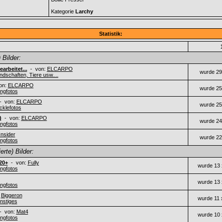
Kategorie
Larchy
Statistik:
 Bilder:
arbeitet...
- von:
ELCARPO
wurde 29
ndschaften, Tiere usw....
on:
ELCARPO
wurde 25
ngfotos
 von:
ELCARPO
wurde 25
cklefotos
)
- von:
ELCARPO
wurde 24
ngfotos
Insider
wurde 22
ngfotos
rte) Bilder:
20+
- von:
Fully
wurde 13 
ngfotos
wurde 13 
ngfotos
:
Biggeron
wurde 11 
nstiges
 von:
Mat4
wurde 10 
ngfotos