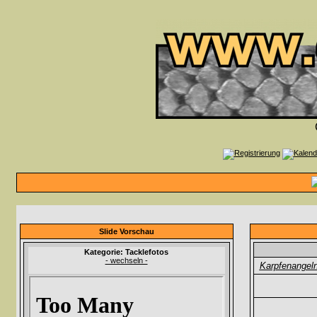
Slide Vorschau
Kategorie: Tacklefotos
- wechseln -
Karpfenangel