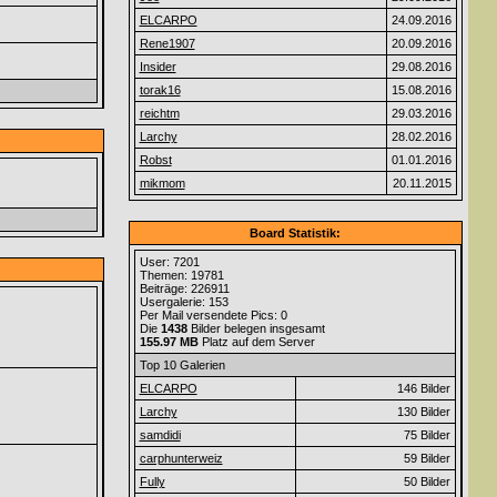
ELCARPO
24.09.2016
Rene1907
20.09.2016
Insider
29.08.2016
torak16
15.08.2016
reichtm
29.03.2016
Larchy
28.02.2016
Robst
01.01.2016
mikmom
20.11.2015
Board Statistik:
User: 7201
Themen: 19781
Beiträge: 226911
Usergalerie: 153
Per Mail versendete Pics: 0
Die
1438
Bilder belegen insgesamt
155.97 MB
Platz auf dem Server
Top 10 Galerien
ELCARPO
146 Bilder
Larchy
130 Bilder
samdidi
75 Bilder
carphunterweiz
59 Bilder
Fully
50 Bilder